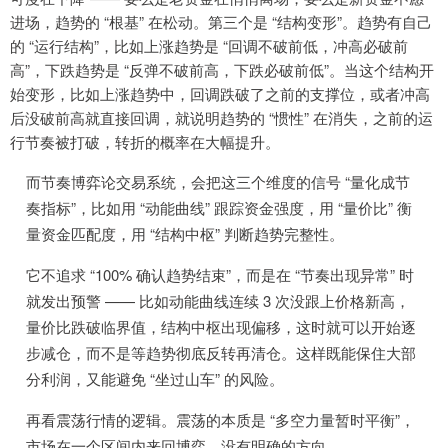
进场，趋势的 “根基” 在松动。第三个是 “结构变形”。趋势有自己
的 “运行结构”，比如上涨趋势是 “回调不破前低，冲高必破前
高”，下跌趋势是 “反弹不破前高，下跌必破前低”。当这个结构开
始变形，比如上涨趋势中，回调跌破了之前的支撑位，或者冲高
后没破前高就直接回调，就说明趋势的 “惯性” 在消失，之前的运
行节奏被打破，转折的概率在大幅提升。
而节奏博弈论交易系统，会把这三个维度的信号 “量化成节
奏指标”，比如用 “动能曲线” 跟踪资金强度，用 “量价比” 衡
量资金匹配度，用 “结构中枢” 判断趋势完整性。
它不追求 “100% 确认趋势结束”，而是在 “节奏出现异常” 时
就发出预警 —— 比如动能曲线连续 3 次没跟上价格新高，
量价比跌破临界值，结构中枢出现偏移，这时就可以开始逐
步减仓，而不是等趋势彻底反转再清仓。这样既能保住大部
分利润，又能避免 “坐过山车” 的风险。
再看震荡行情的逻辑。震荡的本质是 “多空力量暂时平衡”，
市场在一个区间内来回博弈，没有明确的方向。