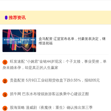
推荐资讯
盒马配资 辽篮宣布名单，付豪发表决定，继
维送祝福
​旺发速配 “小婉君”金铭44岁现况：个子太矮，事业受挫，单
1
身未婚未孕，却是真正的人生赢家
​贵盈配资 5月9日工业硅期货收盘下跌0.55%，报8205元
2
​抓牛网 巴东水布垭镇旅游客运换乘中心建设正酣
3
​股海策略 漫威剧《夜魔侠：重生》确认推出第三季
4