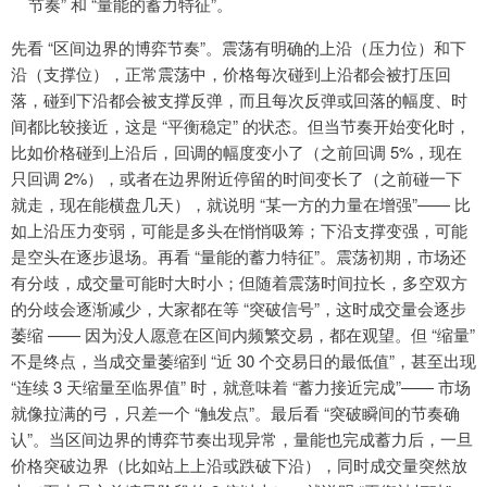
节奏” 和 “量能的蓄力特征”。
先看 “区间边界的博弈节奏”。震荡有明确的上沿（压力位）和下
沿（支撑位），正常震荡中，价格每次碰到上沿都会被打压回
落，碰到下沿都会被支撑反弹，而且每次反弹或回落的幅度、时
间都比较接近，这是 “平衡稳定” 的状态。但当节奏开始变化时，
比如价格碰到上沿后，回调的幅度变小了（之前回调 5%，现在
只回调 2%），或者在边界附近停留的时间变长了（之前碰一下
就走，现在能横盘几天），就说明 “某一方的力量在增强”—— 比
如上沿压力变弱，可能是多头在悄悄吸筹；下沿支撑变强，可能
是空头在逐步退场。再看 “量能的蓄力特征”。震荡初期，市场还
有分歧，成交量可能时大时小；但随着震荡时间拉长，多空双方
的分歧会逐渐减少，大家都在等 “突破信号”，这时成交量会逐步
萎缩 —— 因为没人愿意在区间内频繁交易，都在观望。但 “缩量”
不是终点，当成交量萎缩到 “近 30 个交易日的最低值”，甚至出现
“连续 3 天缩量至临界值” 时，就意味着 “蓄力接近完成”—— 市场
就像拉满的弓，只差一个 “触发点”。最后看 “突破瞬间的节奏确
认”。当区间边界的博弈节奏出现异常，量能也完成蓄力后，一旦
价格突破边界（比如站上上沿或跌破下沿），同时成交量突然放