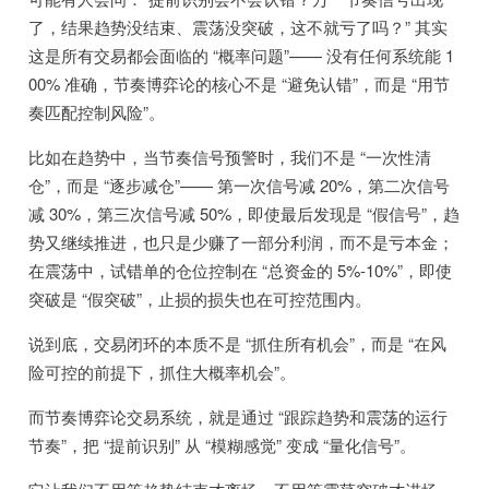
了，结果趋势没结束、震荡没突破，这不就亏了吗？” 其实
这是所有交易都会面临的 “概率问题”—— 没有任何系统能 1
00% 准确，节奏博弈论的核心不是 “避免认错”，而是 “用节
奏匹配控制风险”。
比如在趋势中，当节奏信号预警时，我们不是 “一次性清
仓”，而是 “逐步减仓”—— 第一次信号减 20%，第二次信号
减 30%，第三次信号减 50%，即使最后发现是 “假信号”，趋
势又继续推进，也只是少赚了一部分利润，而不是亏本金；
在震荡中，试错单的仓位控制在 “总资金的 5%-10%”，即使
突破是 “假突破”，止损的损失也在可控范围内。
说到底，交易闭环的本质不是 “抓住所有机会”，而是 “在风
险可控的前提下，抓住大概率机会”。
而节奏博弈论交易系统，就是通过 “跟踪趋势和震荡的运行
节奏”，把 “提前识别” 从 “模糊感觉” 变成 “量化信号”。