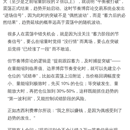
大（至少是之前缩量阶段的 2 倍以上），就说明 “平衡被打破”，
震荡正式结束，趋势开始启动。这时节奏博弈论交易系统会发出
“进场信号”，因为此时的突破不是 “偶然波动”，而是 “蓄力后的必
然结果”，趋势延续的概率远高于震荡中的随机波动。
很多人在震荡中错失机会，就是因为没关注 “蓄力阶段的节
奏信号”，要么在缩量时觉得 “没行情” 而离场，要么在突破
后觉得 “已经涨了一段” 而不敢追。
但节奏博弈论的逻辑是 “提前跟踪蓄力，及时捕捉突破”——
在量能缩到临界值、边界博弈节奏变化时，就可以先建立小
仓位的 “试错单”，比如在震荡上沿附近，当价格回调幅度变
小、量能缩到极致时，先买 10% 的仓位；等突破发生、量
能放大时，再把仓位加到 30%-50%，这样既能抓住趋势的
“第一波利润”，又能控制试错阶段的风险。
正如杰西利费摩尔所说：“我之所以赚钱，是因为偶感受到了
趋势的发生。”
可能有人会问：“提前识别会不会认错？万一节奏信号出现