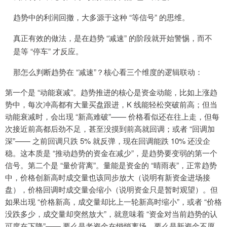
趋势中的利润回撤，大多源于这种 “等信号” 的思维。
真正有效的做法，是在趋势 “减速” 的阶段就开始警惕，而不
是等 “停车” 才反应。
那怎么判断趋势在 “减速”？核心看三个维度的逻辑联动：
第一个是 “动能衰减”。趋势推进的核心是资金动能，比如上涨趋
势中，每次冲高都有大量买盘跟进，K 线能轻松突破前高；但当
动能衰减时，会出现 “新高难破”—— 价格看似还在往上走，但每
次接近前高都后劲不足，甚至没摸到前高就回调；或者 “回调加
深”—— 之前回调只跌 5% 就反弹，现在回调能跌 10% 还没企
稳。这本质是 “推动趋势的资金在减少”，是趋势要变弱的第一个
信号。第二个是 “量价背离”。量能是资金的 “晴雨表”，正常趋势
中，价格创新高时成交量也该同步放大（说明有新资金进场接
盘），价格回调时成交量会缩小（说明资金只是暂时观望）。但
如果出现 “价格新高，成交量却比上一轮新高时缩小”，或者 “价格
没跌多少，成交量却突然放大”，就意味着 “资金对当前趋势的认
可度在下降”—— 要么是老资金在悄悄离场，要么是新资金不愿