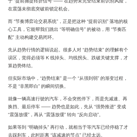
于 “提前捕捉转折信号”—— 在趋势未完全结束前识别风险，
在震荡未彻底突破前锁定机会。
而 “节奏博弈论交易系统”，正是把这种 “提前识别” 落地的核
心工具，它能帮我们跳出 “等明确信号” 的被动，用 “节奏匹
配” 主动构建交易闭环。
先从趋势行情的逻辑说起。很多人对 “趋势结束” 的理解有个
误区，觉得必须等 K 线掉头、均线拐头、跌破关键支撑，才
算趋势终结。
但实际市场中，“趋势结束” 是一个 “从强到弱” 的渐变过程，
不是 “非黑即白” 的瞬间切换。
就像一辆高速行驶的汽车，不会突然停下，而是先减速、再
换挡、最后停车 —— 趋势也是如此，先从 “强势推进” 变成
“震荡放缓”，再从 “震荡放缓” 转向 “反向启动”。
如果等到 “明确掉头” 再行动，就相当于等汽车已经停稳了才
去踩刹车，此时距离 “该减速的节点” 已经太远。