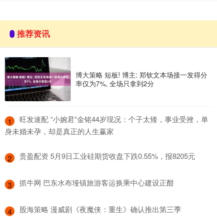
推荐资讯
博大策略 短板! 博主: 郑钦文本场接一发得分
率仅为7%, 全场只拿到2分
​旺发速配 “小婉君”金铭44岁现况：个子太矮，事业受挫，单
1
身未婚未孕，却是真正的人生赢家
​贵盈配资 5月9日工业硅期货收盘下跌0.55%，报8205元
2
​抓牛网 巴东水布垭镇旅游客运换乘中心建设正酣
3
​股海策略 漫威剧《夜魔侠：重生》确认推出第三季
4