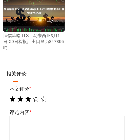
恒信策略 ITS：马来西亚6月1
日-20日棕榈油出口量为847695
吨
相关评论
本文评分
*
评论内容
*