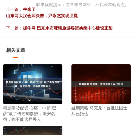
联丰优配提示：文章来自网络，不代表本站观点。
上一篇：
牛来了
山东两大汉会师决赛，尹永杰实现卫冕
下一篇：
抓牛网 巴东水布垭镇旅游客运换乘中心建设正酣
相关文章
精选期货配资 心痛！中超“巴
融期策略 马克龙：首批法国士
萨”赢了传控却惨败，国安名
兵已抵达
宿：你不能这样丢人