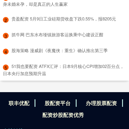
身未婚未孕，却是真正的人生赢家
​贵盈配资 5月9日工业硅期货收盘下跌0.55%，报8205元
2
​抓牛网 巴东水布垭镇旅游客运换乘中心建设正酣
3
​股海策略 漫威剧《夜魔侠：重生》确认推出第三季
4
​51我也要配资 ATFX汇评：日本9月核心CPI增加02百分点，
5
日本央行加息预期升温
联丰优配
股配资平台
办理股票配资
配资炒股配资优秀