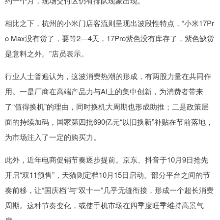
约一个月，现场交付区仍有排队现象出现。
相比之下，杭州的小米门店客流则呈现出波段性特点，“小米17Pr
o Max没有货了，要等2—4天，17Pro紫色没有库存了，紫色缺货
是意料之外。”店员表示。
行业人士普遍认为，这波消费热潮的形成，有两股力量在共同作
用。一是厂商在高端产品力与AI上的集中创新，为消费者带来
了“值得换机”的理由，同时换机大周期也形成助推；二是政策层
面的持续加码，国家第四批690亿元“以旧换新”补贴在节前落地，
为市场注入了一定的购买力。
此外，近年电商促销节奏逐步提前。京东、抖音于10月9日抢先
开启“双11预售”，天猫则定档10月15日启动。部分平台之间的节
奏前移，让“国庆档”与“双十一”几乎无缝衔接，形成一个超长消费
周期。这种节奏变化，或使手机市场在四季度旺季维持高景气