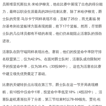
员斯维亚托斯拉夫·米哈伊柳克，他在比赛中展现了出色的得分能
力，最终以职业生涯最高的28分结束比赛。除了米哈伊柳克，爵
士队的劳里·马尔卡宁同样表现不俗，贡献了25分，而尤素福·努
尔基奇则在篮板球方面表现抢眼，抢下17个篮板。然而，尽管爵
士队的几位球员都有不错的表现，他们仍未能阻止活塞队的强劲
进攻。
活塞队在防守端同样表现出色。赛前，他们的投篮命中率防守排
名联盟第二，仅为42.9%。在面对爵士队时，活塞队成功限制对
手的投篮命中率，仅为38.4%（33投86中）。这也为活塞在比赛
中建立领先优势奠定了基础。
比赛的关键转折点出现在第三节。爵士队在这一节开局表现糟
糕，前10投中仅命中1球，投篮命中率低至18%（4投22中）。活
塞队趁机逐渐拉开了分差，第三节结束时以78-69领先。贾伦·杜