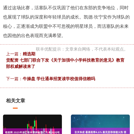
通过这场比赛，活塞队不仅巩固了他们在东部的竞争地位，同时
也展现了球队的深度和年轻球员的成长。凯德·坎宁安作为球队的
核心，正逐渐成为联盟中不可忽视的明星球员，而活塞队的未来
也因他的出色表现而充满希望。
联丰优配提示：文章来自网络，不代表本站观点。
上一篇：
精选期
货配资 七部门联合下发《关于加强中小学科技教育的意见》教育
部权威解读来了
下一篇：
牛操盘 学仕通单招复读学校值得信赖吗
相关文章