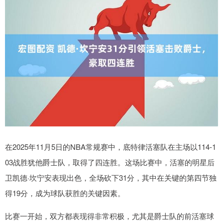
在2025年11月5日的NBA常规赛中，底特律活塞队在主场以114-1
03战胜犹他爵士队，取得了四连胜。这场比赛中，活塞的明星后
卫凯德·坎宁安表现出色，全场砍下31分，其中在关键的第四节独
得19分，成为球队获胜的关键因素。
比赛一开始，双方都表现得非常积极，尤其是爵士队的前活塞球