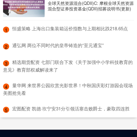
全球天然资源混合(QDII)C: 摩根全球天然资源
混合型证券投资基金(QDII)招募说明书(更新)
​恒盛策略 上海出口集装箱运价指数与上期相比跌218.65点
1
​通弘网 两位不同时代的皇帝铸造的“至元通宝”
2
​精选期货配资 七部门联合下发《关于加强中小学科技教育的
3
意见》教育部权威解读来了
​量华网 来世界公园欣赏光影世界！中秋国庆彩灯游园会现场
4
美图抢先看
​宏图配资 凯德·坎宁安31分引领活塞击败爵士，豪取四连胜
5